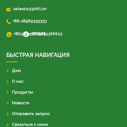

sales01@phtl.cn

+86-18969335333
+8619884366623
+8619884366623
БЫСТРАЯ НАВИГАЦИЯ
Дом
О нас
Продукты
Новости
Отправить запрос
Связаться с нами