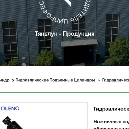
Тяньлун - Продукция
>
индр
Гидравлические Подъемные Цилиндры
>
Гидравличес
Гидравличес
Ножничные по
оборудованием