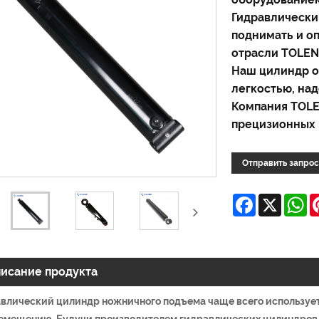
Гидравлически
поднимать и о
отрасли TOLEN
Наш цилиндр о
легкостью, на
Компания TOLE
прецизионных 
Отправить запрос
Facebook
X
W
исание продукта
влический цилиндр ножничного подъема чаще всего используе
емещению. Будучи производителем гидравлических цилиндров 