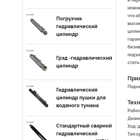
ножни
что о
Погрузчик
высок
гидравлический
цилин
цилиндр
гаран
бизне
подъе
Грэд -гидравлический
стать
цилиндр
При
Подъе
Гидравлический
цилиндр пушки для
Тех
водяного тумана
Рабоч
Диаме
Стандартный сварной
Ход: 
гидравлический
Тип к