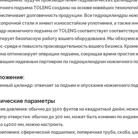
чного подъема TOLENG созданы на основе новейших технологий
беспечивает долговечность продукции. Все гидроцилиндры нож
опрочной стали и имеют износостойкие уплотнения, а также и
др ножничного подъема от TOLENG соответствует соответств
тирует безопасную работу вашего оборудования. Мы обязуемся
с-среде и повысить производительность вашего бизнеса. Кроме
ма оптимизирует операции подъема, сокращая время простоя
 вашим надежным партнером по гидроцилиндрам ножничного п
ложение:
мный цилиндр: отвечает за подъем и опускание ножничного по
нические параметры
ее давление: обычно до 3500 фунтов на квадратный дюйм, можн
тр отверстия: обычно до 300 мм, может быть изменен по индив
до 14000 мм, можно настроить.
репления: сферический подшипник, поперечная труба, скоба, цап