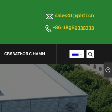

sales01@phtl.cn

+86-18969335333

СВЯЗАТЬСЯ С НАМИ
