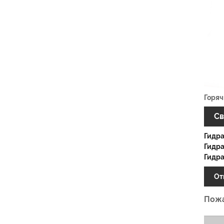
Горяч
Св
Гидра
Гидра
Гидр
От
Пожа